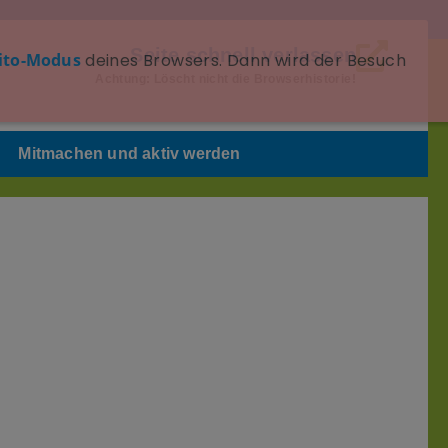
Seite schnell verlassen
ito-Modus
deines Browsers. Dann wird der Besuch
Achtung: Löscht nicht die Browserhistorie!
Mitmachen und aktiv werden