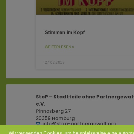
Stimmen im Kopf
WEITERLESEN »
27.02.2019
StoP – Stadtteile ohne Partnergewal
e.V.
Pinnasberg 27
20359 Hamburg
info@stop-partnergewalt.org
Wir verwenden Cookies, um beispielsweise eine automa