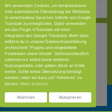
Wir verwenden Cookies, um beispielsweise
2
3
Seite vor »
« Seite zurück
1
eine automatische Übersetzung der Webseite
in verschiedene Sprachen mithilfe von Google
Translate zu ermöglichen. Dafür verwenden
wir das Plugin GTranslate mit einer
StoP
Integration des Google Translator. Mehr dazu
Gefördert
–
durch
Intranet
erfährst du in unserer Datenschutzerklärung
Stadtteile
im Abschnitt "Plugins und eingebettete
Impressum
ohne
Funktionen sowie Inhalte" Selbstverständlich
Datenschutzerklärung
Partnergewalt
sammeln wir selbst keine weiteren
e.V.
Nutzungsdaten, oder geben diese an Dritte
Pinnasberg
weiter. Sollte keine Übersetzung benötigt
27
werden, raten wir dazu auf "Ablehnen" zu
20359
Mehr erfahren
klicken.
Hamburg
info@stop-
Ablehnen
Akzeptieren
partnergewalt.org
DE